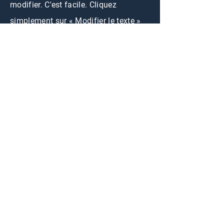
modifier. C'est facile. Cliquez
simplement sur « Modifier le texte »
ou double-cliquez sur moi pour
ajouter votre propre contenu et
modifier la police.
CONTACTEZ-NOUS
First Name
Email
Buy
Intéressé par :
Rent
Other