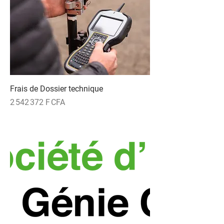
Frais de Dossier technique
Prix
2 542 372 F CFA