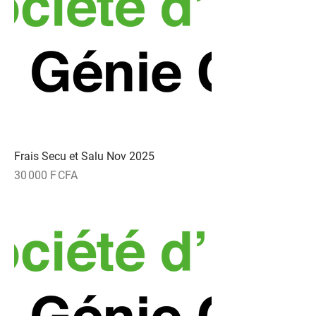
Frais Secu et Salu Nov 2025
Prix
30 000 F CFA