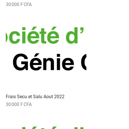
Prix
30 000 F CFA
Frais Secu et Salu Aout 2022
Prix
30 000 F CFA