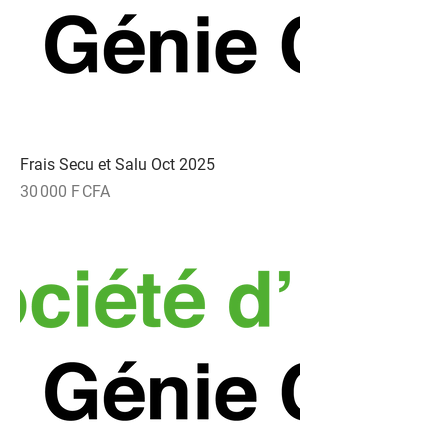
Frais Secu et Salu Oct 2025
Prix
30 000 F CFA