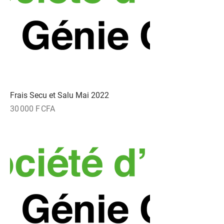
Frais Secu et Salu Mai 2022
Prix
30 000 F CFA