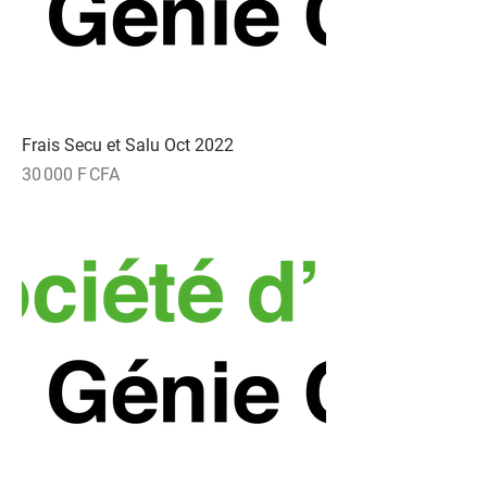
Frais Secu et Salu Oct 2022
Prix
30 000 F CFA