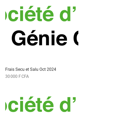
Frais Secu et Salu Oct 2024
Prix
30 000 F CFA