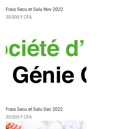
Frais Secu et Salu Nov 2022
Prix
30 000 F CFA
Frais Secu et Salu Dec 2022
Prix
30 000 F CFA