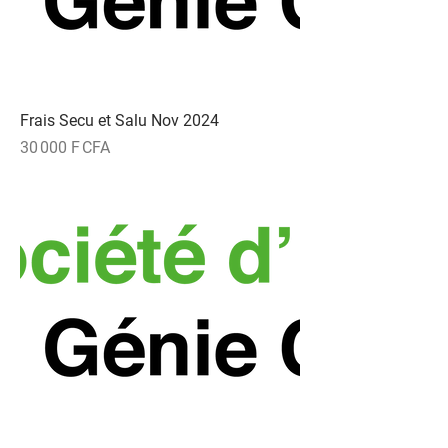
Frais Secu et Salu Nov 2024
Prix
30 000 F CFA