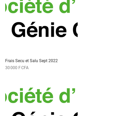
Frais Secu et Salu Sept 2022
Prix
30 000 F CFA