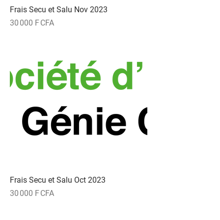
Frais Secu et Salu Nov 2023
Prix
30 000 F CFA
Frais Secu et Salu Oct 2023
Prix
30 000 F CFA