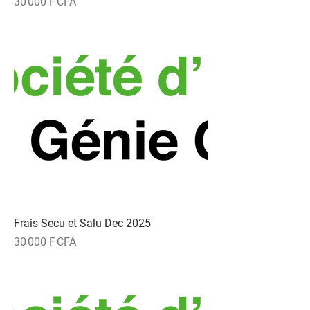
Prix
30 000 F CFA
Frais Secu et Salu Dec 2025
Prix
30 000 F CFA